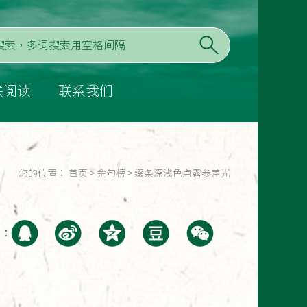
联阅读
联系我们
您的位置：
首页
>
金句榜
>
缀条深浅色点露参差光
至：