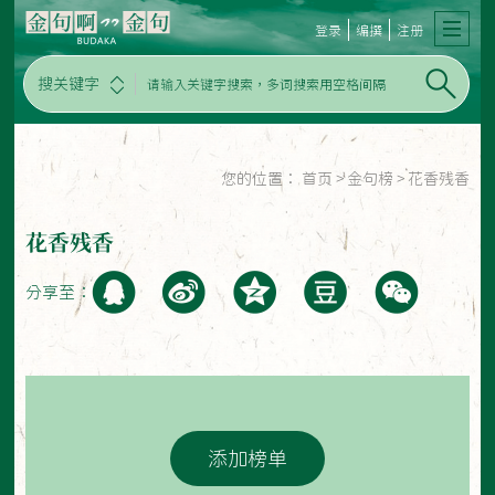
登录
编撰
注册
搜关键字
您的位置：
首页
>
金句榜
>
花香残香
花香残香
分享至：
添加榜单