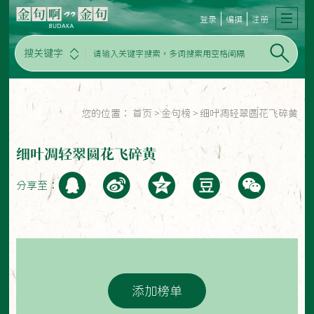
登录
编撰
注册
搜关键字
您的位置：
首页
>
金句榜
>
细叶凋轻翠圆花飞碎黄
细叶凋轻翠圆花飞碎黄
分享至：
添加榜单