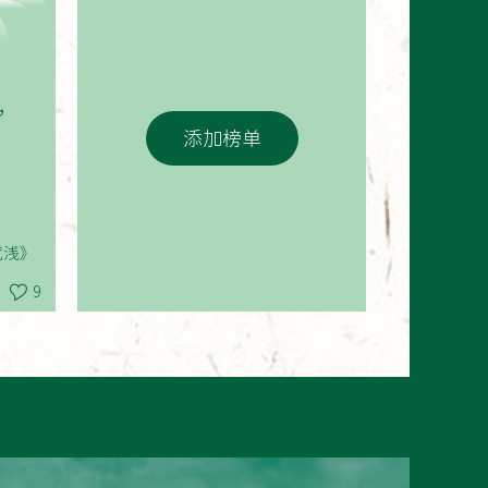
，
添加榜单
浅》
9