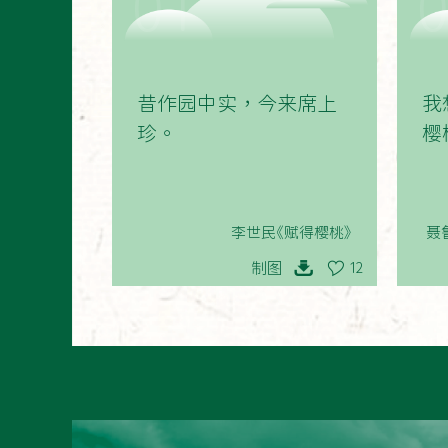
01
昔作园中实，今来席上
我
珍。
樱
李世民《赋得樱桃》
聂
制图
12