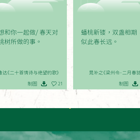
02
03
想和你一起做/ 春天对
蟠桃新镂，双盏相期
桃树所做的事。
似此春长远。
鲁达《二十首情诗与绝望的歌》
晁补之《梁州令·二月春犹
制图
制图
21