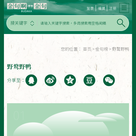
登录
编撰
注册
搜关键字
您的位置：
首页
>
金句榜
>
野鹜野鸭
野鹜野鸭
分享至：
01