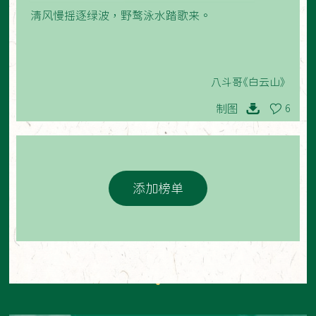
​清风慢摇逐绿波，野鹜泳水踏歌来。
八斗哥《白云山》
制图
6
添加榜单