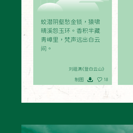
01
蛟潜阴壑愁金锁，猿啸
晴溪怨玉环。香积半藏
青嶂里，梵声远出白云
间。
刘祖满《登白云山》
制图
18