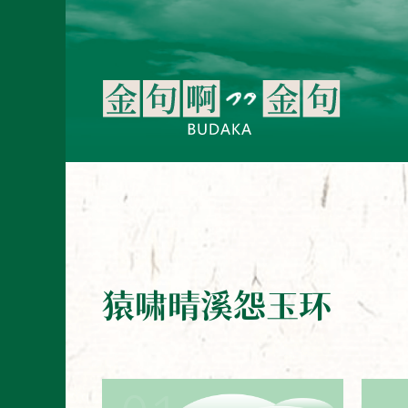
猿啸晴溪怨玉环