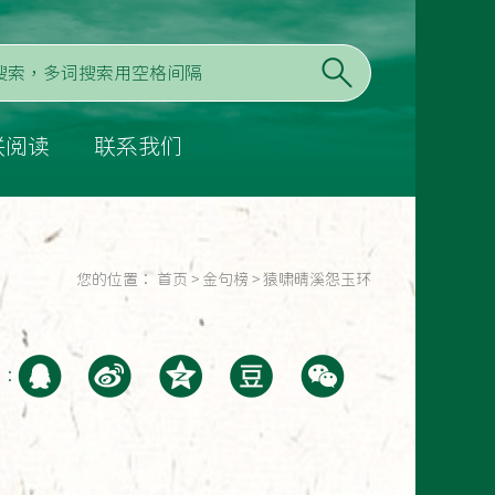
联阅读
联系我们
您的位置：
首页
>
金句榜
>
猿啸晴溪怨玉环
至：