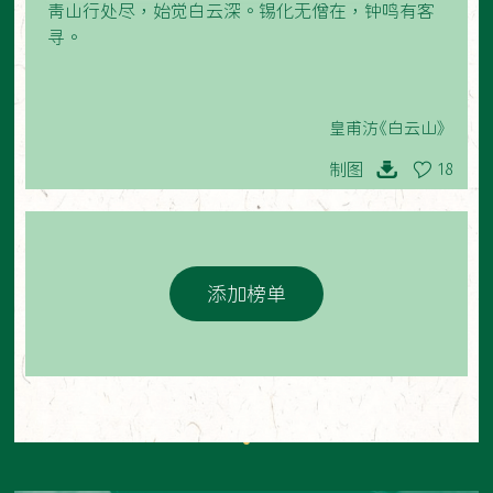
青山行处尽，始觉白云深。锡化无僧在，钟鸣有客
寻。
皇甫汸《白云山》
制图
18
添加榜单