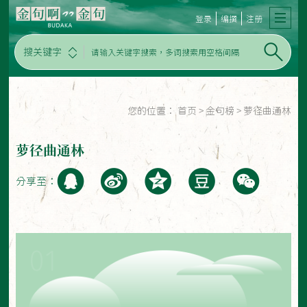
登录
编撰
注册
搜关键字
您的位置：
首页
>
金句榜
>
萝径曲通林
萝径曲通林
分享至：
01