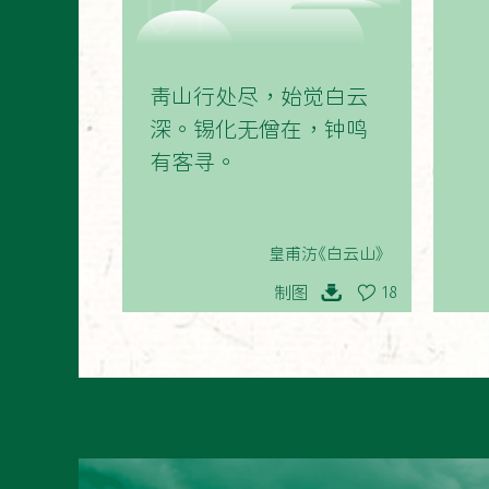
01
青山行处尽，始觉白云
深。锡化无僧在，钟鸣
有客寻。
皇甫汸《白云山》
制图
18