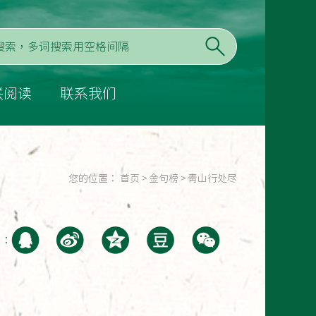
联阅读
联系我们
您的位置：
首页
>
金句榜
>
青山行处尽
至：