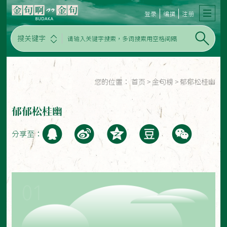
登录
编撰
注册
搜关键字
您的位置：
首页
>
金句榜
>
郁郁松桂幽
郁郁松桂幽
分享至：
01