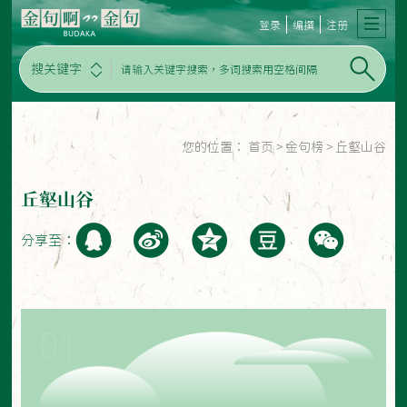
登录
编撰
注册
搜关键字
您的位置：
首页
>
金句榜
>
丘壑山谷
丘壑山谷
分享至：
01