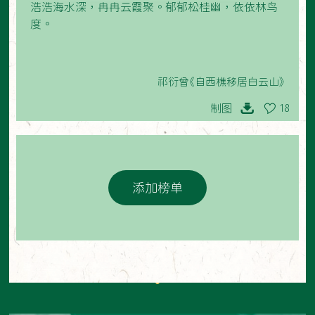
浩浩海水深，冉冉云霞聚。郁郁松桂幽，依依林鸟
度。
祁衍曾《自西樵移居白云山》
制图
18
添加榜单