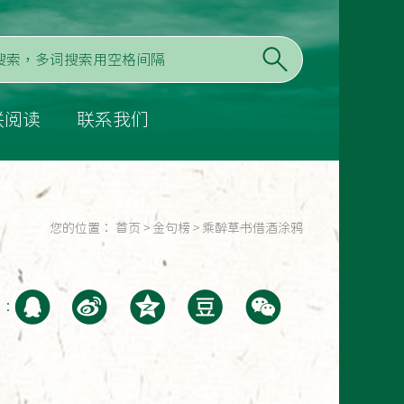
联阅读
联系我们
您的位置：
首页
>
金句榜
>
乘醉草书借酒涂鸦
至：