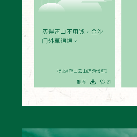
01
买得青山不用钱，金沙
门外草绵绵。
杨杰《游白云山醉题僧壁》
制图
21