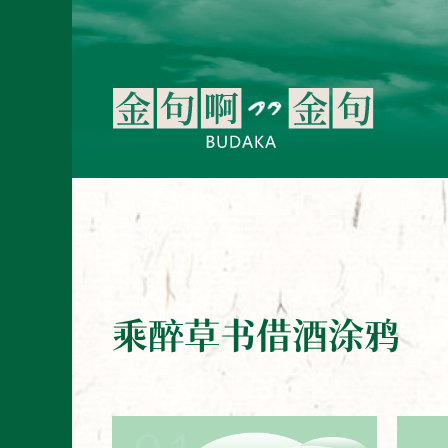
乘醉草书借酒涂鸦