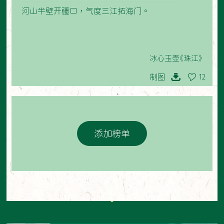
河山半壁开疆口，气度三江拓海门。
冰心玉壶《珠江》
制图
12
添加榜单