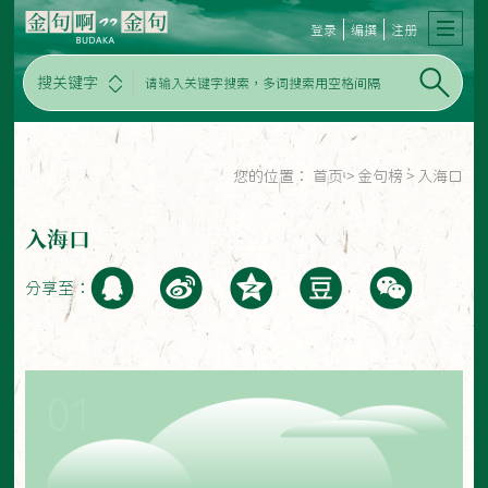
登录
编撰
注册
搜关键字
您的位置：
首页
>
金句榜
>
入海口
入海口
分享至：
01