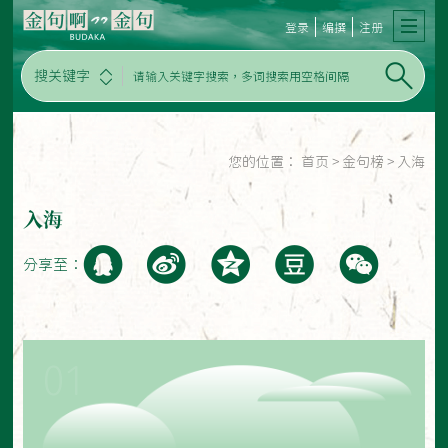
登录
编撰
注册
搜关键字
您的位置：
首页
>
金句榜
>
入海
入海
分享至：
01