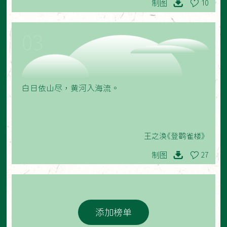
制图
10
03
白日依山尽，黄河入海流。
王之涣《登鹳雀楼》
制图
27
添加榜单