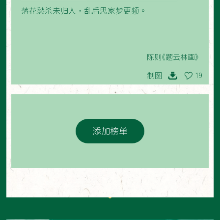
落花愁杀未归人，乱后思家梦更频。
陈则《题云林画》
制图
19
添加榜单