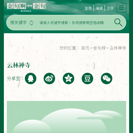
登录
编撰
注册
搜关键字
您的位置：
首页
>
金句榜
>
云林禅寺
云林禅寺
分享至：
01