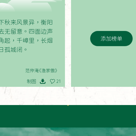
02
下秋来风景异，衡阳
去无留意。四面边声
添加榜单
角起，千嶂里，长烟
日孤城闭。
范仲淹《渔家傲》
制图
21