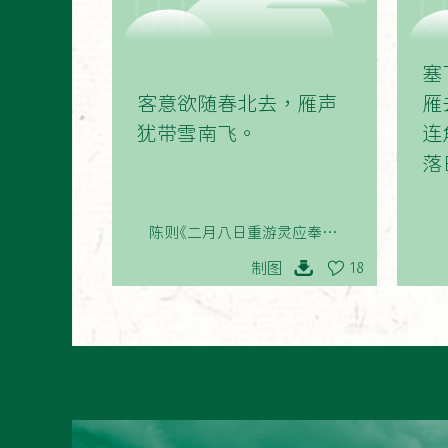
01
塞
客意欲随春北去，雁声
雁
犹带雪南飞。
连
落
陈则《二月八日重游灵应奉简席
炼师》
制图
18