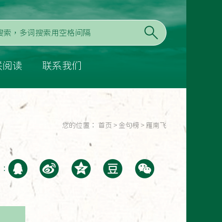
联阅读
联系我们
您的位置：
首页
>
金句榜
>
雁南飞
至：