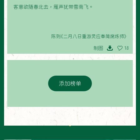
客意欲随春北去，雁声犹带雪南飞。
陈则《二月八日重游灵应奉简席炼师》
制图
18
添加榜单