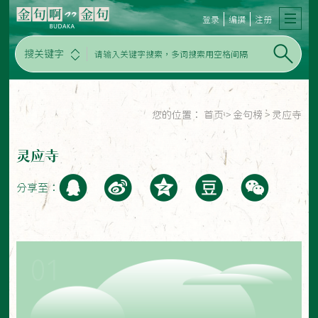
登录
编撰
注册
搜关键字
您的位置：
首页
>
金句榜
>
灵应寺
灵应寺
分享至：
01