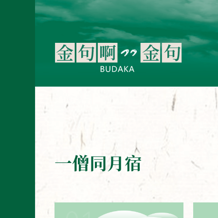
一僧同月宿