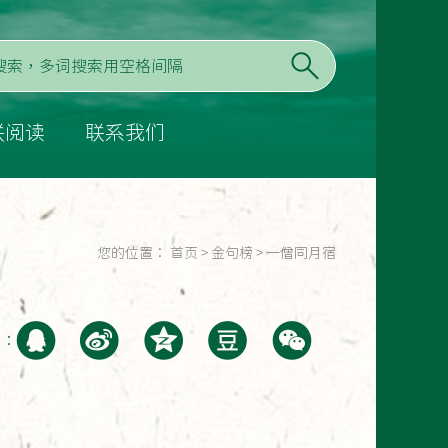
联阅读
联系我们
您的位置：
首页
>
金句榜
>
一僧同月宿
至：