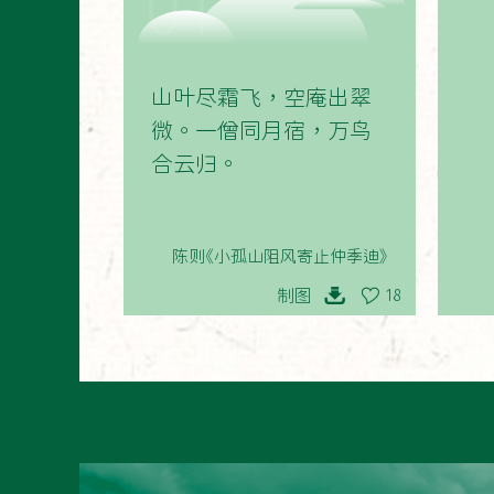
01
山叶尽霜飞，空庵出翠
微。一僧同月宿，万鸟
合云归。
陈则《小孤山阻风寄止仲季迪》
制图
18