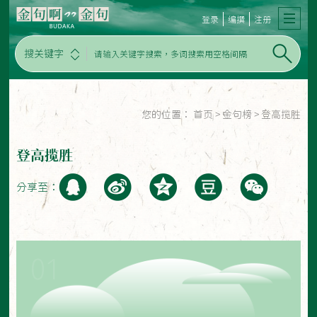
登录
编撰
注册
搜关键字
您的位置：
首页
>
金句榜
>
登高揽胜
登高揽胜
分享至：
01