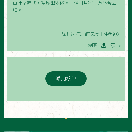
山叶尽霜飞，空庵出翠微。一僧同月宿，万鸟合云
归。
陈则《小孤山阻风寄止仲季迪》
制图
18
添加榜单