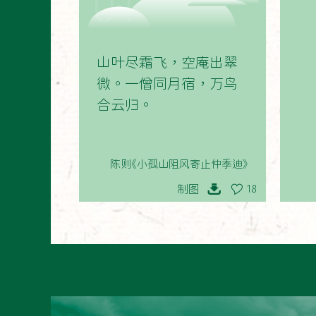
01
山叶尽霜飞，空庵出翠
微。一僧同月宿，万鸟
合云归。
陈则《小孤山阻风寄止仲季迪》
制图
18