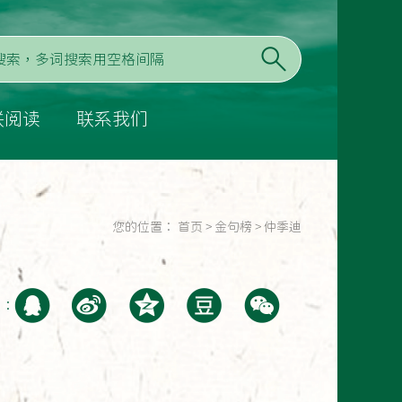
联阅读
联系我们
您的位置：
首页
>
金句榜
>
仲季迪
至：