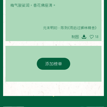
梅气袈娑润，香花佛座清。
元末明初 · 陈则《雨后过狮林精舍》
制图
18
添加榜单