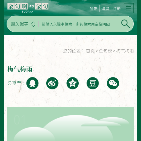
登录
编撰
注册
搜关键字
您的位置：
首页
>
金句榜
>
梅气梅雨
梅气梅雨
分享至：
01