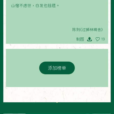
山僧不虑世，白发也毰毸。
陈则《过狮林精舍》
制图
19
添加榜单