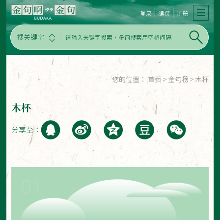
登录
编撰
注册
搜关键字
您的位置：
首页
>
金句榜
>
木杯
木杯
分享至：
01