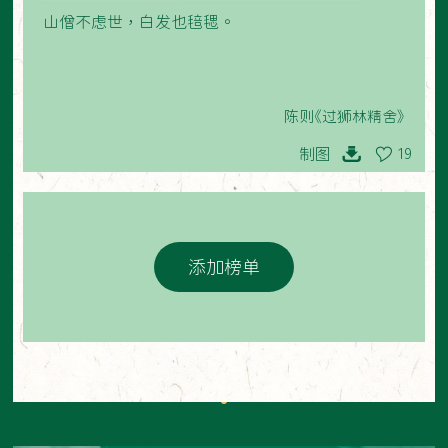
山僧不虑世，白发也毰毸。
陈则《过狮林精舍》
制图
19
添加榜单