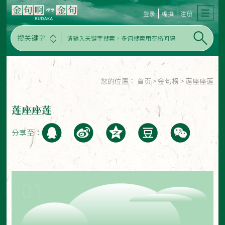
登录
编撰
注册
搜关键字
您的位置：
首页
>
金句榜
>
莲座座莲
莲座座莲
分享至：
01