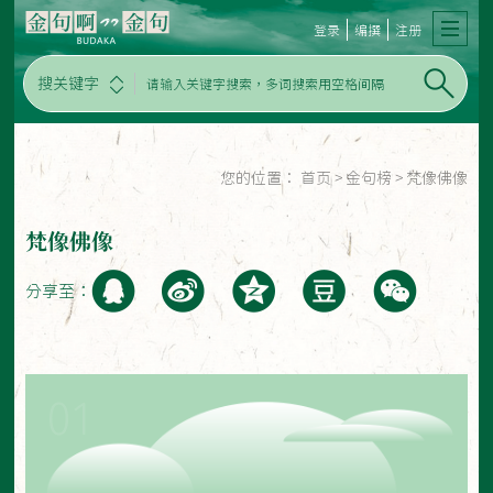
登录
编撰
注册
搜关键字
您的位置：
首页
>
金句榜
>
梵像佛像
梵像佛像
分享至：
01