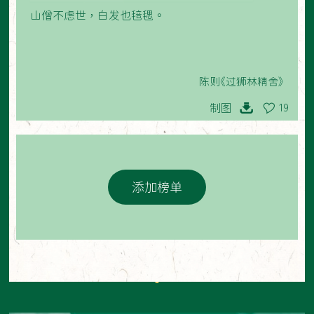
山僧不虑世，白发也毰毸。
陈则《过狮林精舍》
制图
19
添加榜单