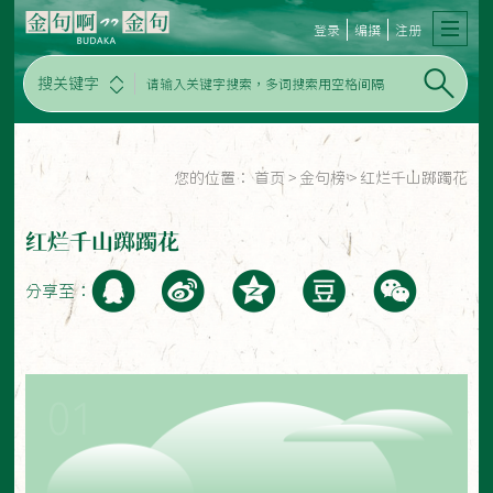
登录
编撰
注册
搜关键字
您的位置：
首页
>
金句榜
>
红烂千山踯躅花
红烂千山踯躅花
分享至：
01