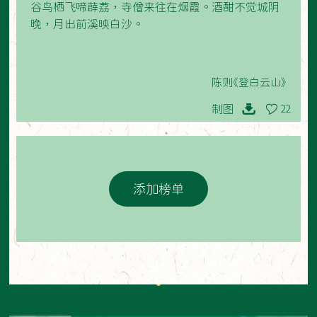
谷鸟栖飞啼薜荔，寺僧来往在烟霞。酒酣不觉城阴
晚，月出前溪映白沙。
陈则《登白云山》
制图
22
添加榜单