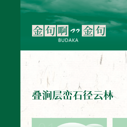
叠涧层峦石径云林