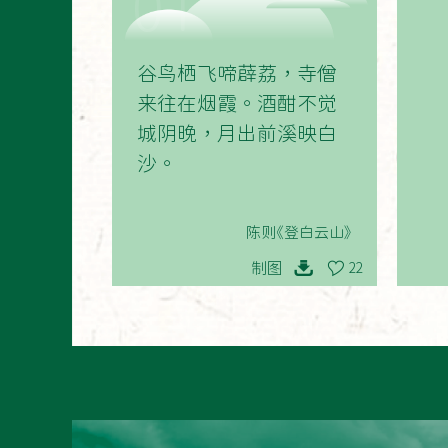
01
谷鸟栖飞啼薜荔，寺僧
来往在烟霞。酒酣不觉
城阴晚，月出前溪映白
沙。
陈则《登白云山》
制图
22