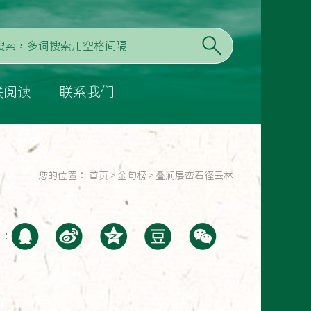
联阅读
联系我们
您的位置：
首页
>
金句榜
>
叠涧层峦石径云林
至：