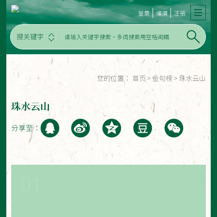
登录
编撰
注册
搜关键字
您的位置：
首页
>
金句榜
>
珠水云山
珠水云山
分享至：
01