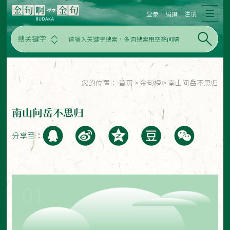
登录
编撰
注册
搜关键字
您的位置：
首页
>
金句榜
>
南山问岳不思归
南山问岳不思归
分享至：
01