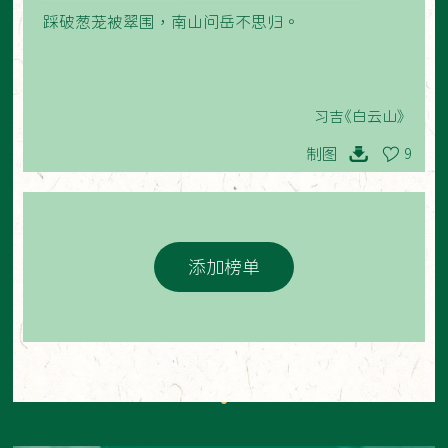
踩破葱茏被翠围，南山问岳不思归。
习吉《白云山》
制图
9
添加榜单