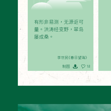
01
有形非易测，无源讵可
量。洪涛经变野，翠岛
屡成桑。
李世民《春日望海》
制图
18