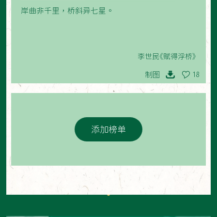
岸曲非千里，桥斜异七星。
李世民《赋得浮桥》
制图
18
添加榜单