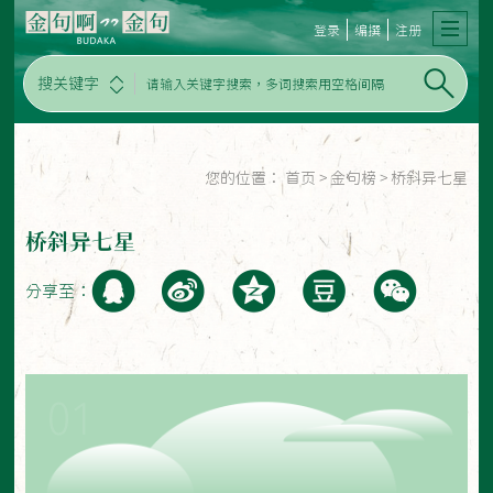
登录
编撰
注册
搜关键字
您的位置：
首页
>
金句榜
>
桥斜异七星
桥斜异七星
分享至：
01