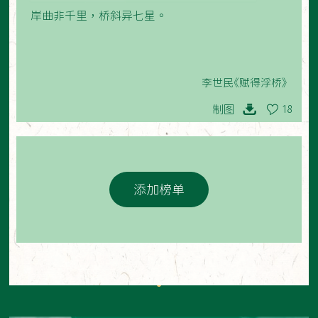
岸曲非千里，桥斜异七星。
李世民《赋得浮桥》
制图
18
添加榜单