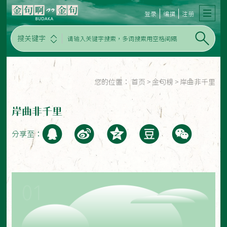
登录
编撰
注册
搜关键字
您的位置：
首页
>
金句榜
>
岸曲非千里
岸曲非千里
分享至：
01