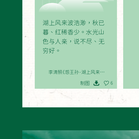
01
湖上风来波浩渺，秋已
暮、红稀香少。水光山
色与人亲，说不尽、无
穷好。
李清照《怨王孙·湖上风来波浩
渺》
制图
6