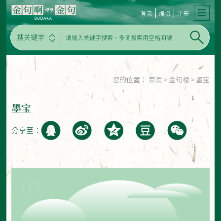
登录
编撰
注册
搜关键字
您的位置：
首页
>
金句榜
>
墨宝
墨宝
分享至：
01