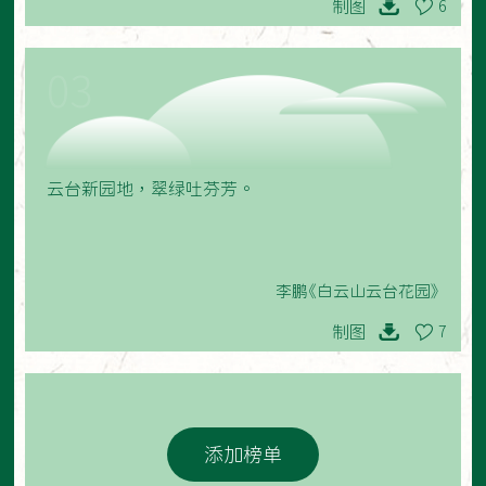
制图
6
03
云台新园地，翠绿吐芬芳。
李鹏《白云山云台花园》
制图
7
添加榜单