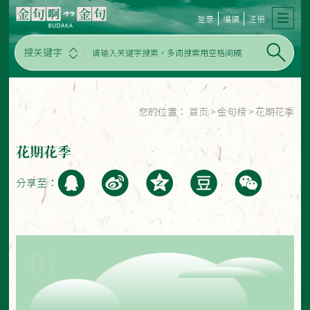
登录
编撰
注册
搜关键字
您的位置：
首页
>
金句榜
>
花期花季
花期花季
分享至：
01