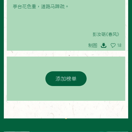
亭台花色重，道路马蹄疏。
彭汝砺《春风》
制图
18
添加榜单