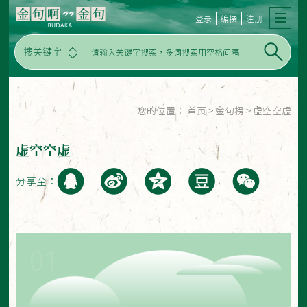
登录
编撰
注册
搜关键字
您的位置：
首页
>
金句榜
>
虚空空虚
虚空空虚
分享至：
01