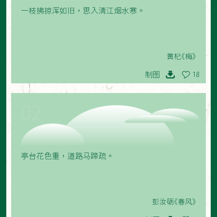
一枝拂掠浑如旧，思入清江烟水寒。
黄杞《梅》
制图
18
02
亭台花色重，道路马蹄疏。
彭汝砺《春风》