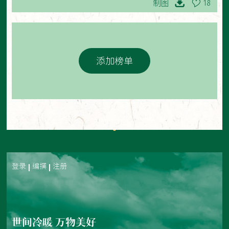
制图
18
添加榜单
登录
编撰
注册
世间冷暖 万物美好