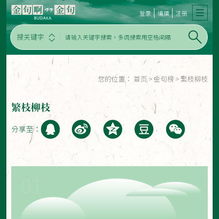
登录
编撰
注册
搜关键字
您的位置：
首页
>
金句榜
>
繁枝柳枝
繁枝柳枝
分享至：
01