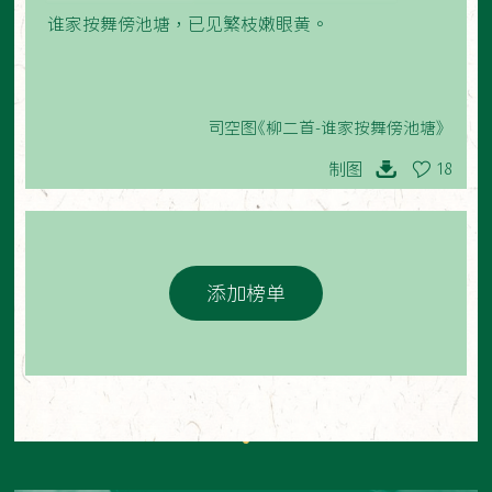
谁家按舞傍池塘，已见繁枝嫩眼黄。
司空图《柳二首-谁家按舞傍池塘》
制图
18
添加榜单