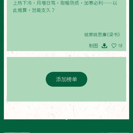
上热下冷，月增日笃，取暖则烦，加寒必利……以
此推算，岂能支久？
姚察姚思廉《梁书》
制图
18
添加榜单