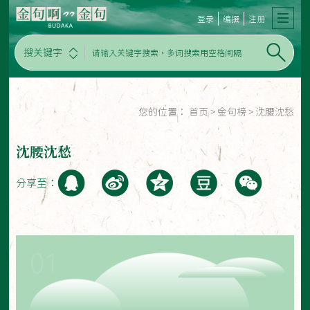
登录
编撰
注册
搜关键字
您的位置：
首页
>
金句榜
>
沈腰沈愁
沈腰沈愁
分享至：
01