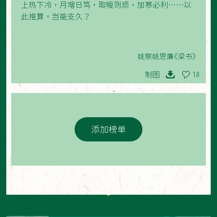
上热下冷，月增日笃，取暖则烦，加寒必利……以
此推算，岂能支久？
姚察姚思廉《梁书》
制图
18
添加榜单