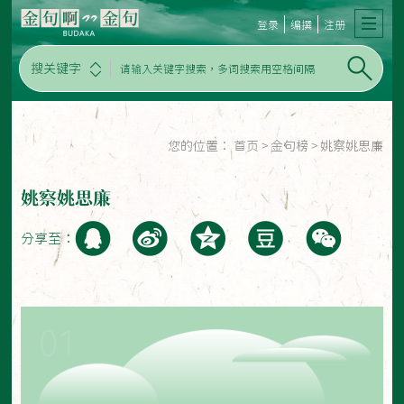
登录
编撰
注册
搜关键字
您的位置：
首页
>
金句榜
>
姚察姚思廉
姚察姚思廉
分享至：
01