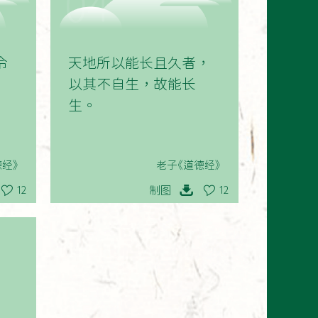
04
令
天地所以能长且久者，
以其不自生，故能长
生。
经》
老子《道德经》
制图
12
12