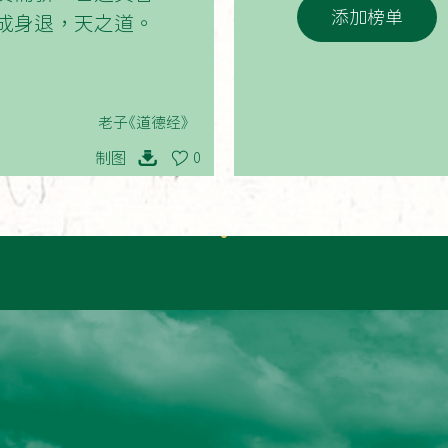
添加榜单
成身退，天之道。
老子《道德经》
制图
0