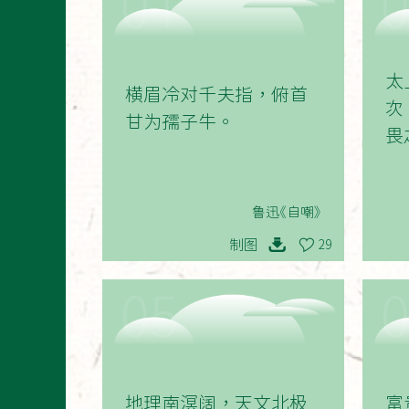
01
太
横眉冷对千夫指，俯首
次
甘为孺子牛。
畏
鲁迅《自嘲》
制图
29
05
地理南溟阔，天文北极
富