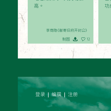
高。
功
李商隐《献寄旧府开封公》
制图
12
登录
编撰
注册