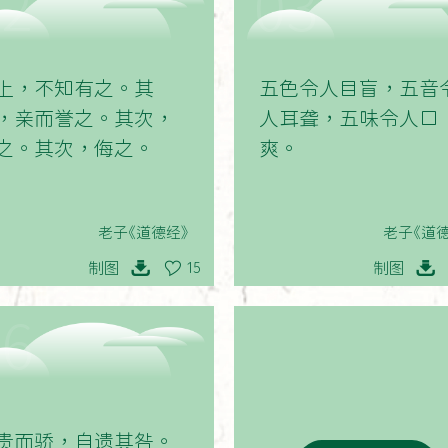
02
03
上，不知有之。其
五色令人目盲，五音
，亲而誉之。其次，
人耳聋，五味令人口
之。其次，侮之。
爽。
老子《道德经》
老子《道德
制图
制图
15
06
贵而骄，自遗其咎。