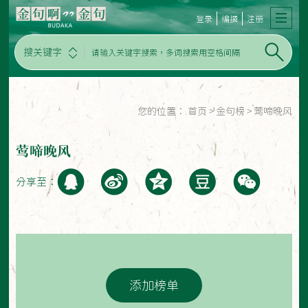
登录
编撰
注册
搜关键字
您的位置：
首页
>
金句榜
>
莺啼晚风
莺啼晚风
分享至：
添加榜单