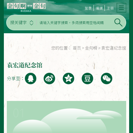
登录
编撰
注册
搜关键字
您的位置：
首页
>
金句榜
>
袁宏道纪念馆
袁宏道纪念馆
分享至：
01