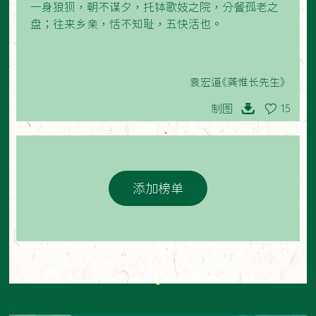
一身狼狈，朝不谋夕，托钵歌妓之院，分餐孤老之
盘；往来乡亲，恬不知耻，五快活也。
袁宏道《龚惟长先生》
制图
15
添加榜单