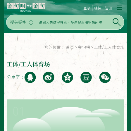
登录
编撰
注册
搜关键字
您的位置：
首页
>
金句榜
>
工体/工人体育场
工体/工人体育场
分享至：
01