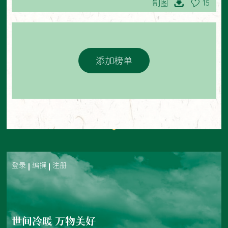
制图
15
添加榜单
登录
编撰
注册
世间冷暖 万物美好