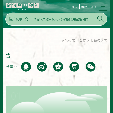
登录
编撰
注册
搜关键字
您的位置：
首页
>
金句榜
>
雪
雪
分享至：
01