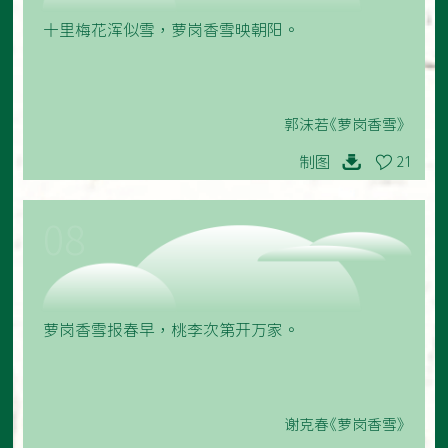
十里梅花浑似雪，萝岗香雪映朝阳。
郭沫若《萝岗香雪》
制图
21
08
萝岗香雪报春早，桃李次第开万家。
谢克春《萝岗香雪》