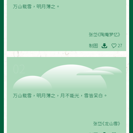
万山载雪，明月薄之。
张岱《陶庵梦忆》
制图
27
02
万山载雪，明月薄之，月不能光，雪皆呆白。
张岱《龙山雪》