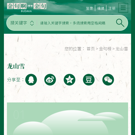
登录
编撰
注册
搜关键字
您的位置：
首页
>
金句榜
>
龙山雪
龙山雪
分享至：
01