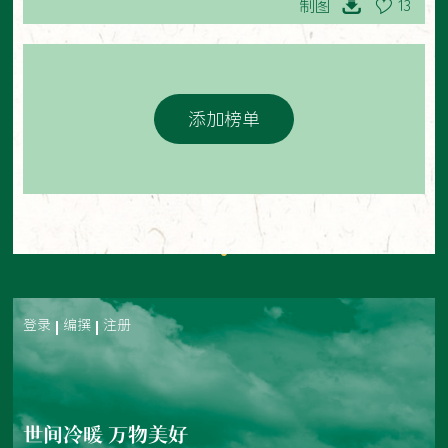
制图
13
添加榜单
登录
编撰
注册
世间冷暖 万物美好