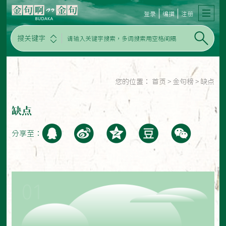
登录
编撰
注册
搜关键字
您的位置：
首页
>
金句榜
>
缺点
缺点
分享至：
01