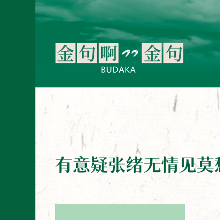
有意疑张绪无情见莫