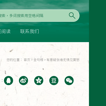
联阅读
联系我们
您的位置：
首页
>
金句榜
>
有意疑张绪无情见莫愁
至：