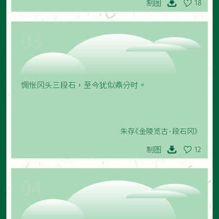
制图
18
03
惆怅冈头三段石，至今犹似鼎分时。
朱存《金陵览古·段石冈》
制图
12
04