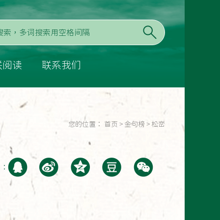
联阅读
联系我们
您的位置：
首页
>
金句榜
>
松峦
至：