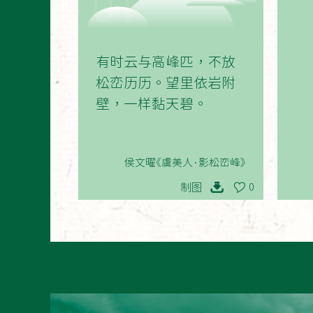
01
有时云与高峰匹，不放
松峦历历。望里依岩附
壁，一样黏天碧。
侯文曜《虞美人·影松峦峰》
制图
0