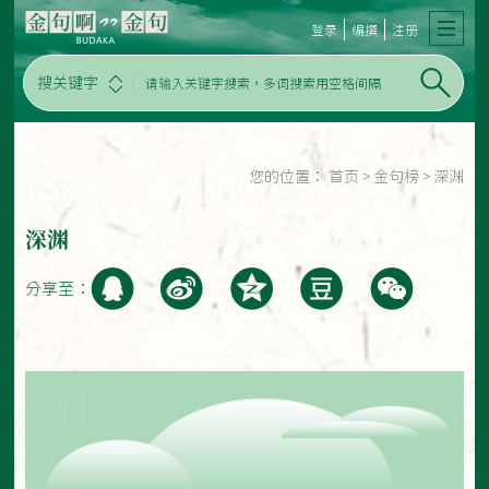
登录
编撰
注册
搜关键字
您的位置：
首页
>
金句榜
>
深渊
深渊
分享至：
01