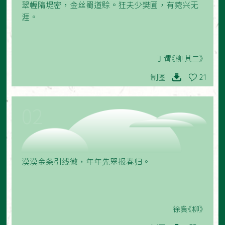
翠幄隋堤密，金丝蜀道赊。狂夫少樊圃，有菀兴无
涯。
丁谓《柳 其二》
制图
21
02
漠漠金条引线微，年年先翠报春归。
徐夤《柳》