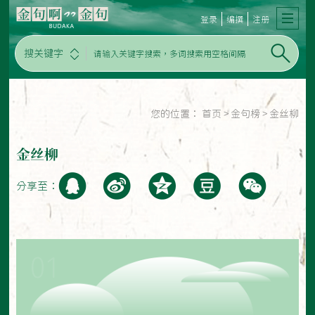
登录
编撰
注册
搜关键字
您的位置：
首页
>
金句榜
>
金丝柳
金丝柳
分享至：
01