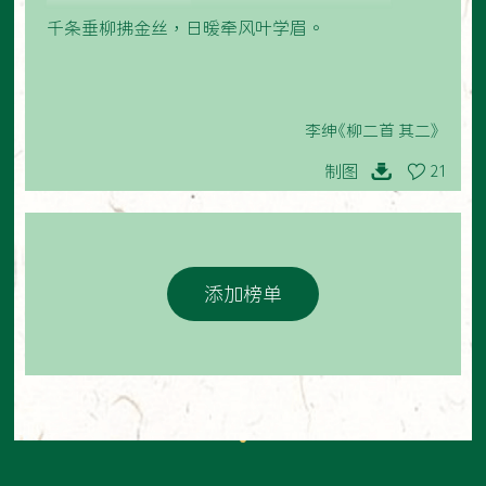
千条垂柳拂金丝，日暖牵风叶学眉。
李绅《柳二首 其二》
制图
21
添加榜单